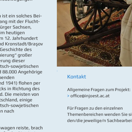
ist ein solches Bei-
ng mit der Flucht-
bürger Sachsen,
 im heutigen
m 12. Jahrhundert
nd Kronstadt/Braşov
 Geschichte des
uierung“ großer
erung dieser
tsch-sowjetischen
d 88.000 Angehörige
Kontakt
ebenden
nd 1941) flohen per
cks in Richtung des
Allgemeine Fragen zum Projekt:
d. Die meisten von
>
office@injoest.ac.at
tschland, einige
tsch-sowjetischen
Für Fragen zu den einzelnen
in nach
Themenbereichen wenden Sie sic
den/die jeweilige/n Sachbearbeit
swagen reiste, brach