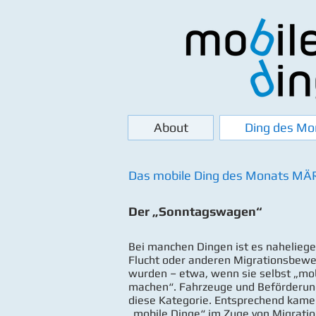
About
Ding des Mo
Das mobile Ding des Monats MÄ
Der „Sonntagswagen“
Bei manchen Dingen ist es naheliegen
Flucht oder anderen Migrationsbew
wurden – etwa, wenn sie selbst „mob
machen“. Fahrzeuge und Beförderungs
diese Kategorie. Entsprechend kamen
„mobile Dinge“ im Zuge von Migrat