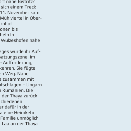
f nahe Bistritz/
 sich einem Treck
m 11. November kam
Mühlviertel in Ober-
ernhof
ionen bis
lein in
i Wulzeshofen nahe
ges wurde ihr Auf-
esatzungszone. Im
ie Aufforderung,
ehren. Sie fügte
den Weg. Nahe
ie zusammen mit
ufschlagen – Ungarn
h Rumänien. Die
n der Thaya zurück
schiedenen
r dafür in der
Da eine Heimkehr
 Familie unmöglich
n Laa an der Thaya