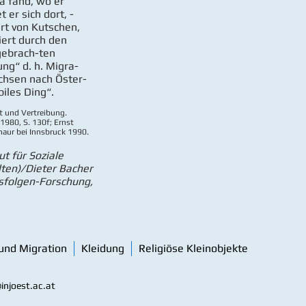
a fand, wo er
 er sich dort, ­
art von Kutschen,
iert durch den
gebrach-ten
ung“ d. h. Migra-
chsen nach Öster-
iles Ding“.
ht und Vertreibung.
980, S. 130f; Ernst
aur bei Innsbruck 1990.
ut für Soziale
lten)/Dieter Bacher
gsfolgen-Forschung,
und Migration
Kleidung
Religiöse Kleinobjekte
injoest.ac.at