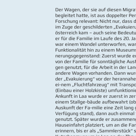
Der Wagen, der sie auf diesen Mig
begleitet hatte, ist aus doppelter Pe
Forschung relevant: Nicht nur, das
im Zuge der geschilderten „Evakuier
österreich kam – auch seine Bedeutun
er für die Familie im Laufe des 20. J
war einem Wandel unterworfen, war 
Funktionalität hin zu einem Museums
nerungsgegenstand: Zuerst wurde er
von der Familie für sonntägliche Au
gen genutzt, für die Arbeit in der L
andere Wagen vorhanden. Dann wurd
der „Evakuierung“ vor der herannahe
ei-nem „Fluchtfahrzeug“ mit Transp
(Einbau einer Holzkiste) umfunktioni
Ankunft in Laa wurde er zuerst in ze
einem Stallge-bäude aufbewahrt (obw
Auskunft der Fa-milie eine Zeit lang 
Verfügung stand), dann auch einmal 
genutzt. Später wurde er zusammeng
Hauseinfahrt platziert, um an die Fa
erinnern, bis er als „Sammlerstück“ 