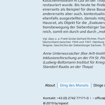
Kutschenmuseum in Laa an der Thay
restauriert wurde. Bis heute be-findet
einerseits als Beispiel für diese Bau
andererseits aber auch, kontextualis
ebenfalls ausgestellten, damals mit
Hausrat, als Objekt für die „Evakuier
tionsbewegung der Siebenbürger Sa
reich, somit ein durch und durch „mob
Vgl. dazu u. a. Frank Grube ­Gerhard Richter, Fluc
Deutschland zwischen 1944 und 1947. Hamburg 1
Wagner, Geschichte der Siebenbürger Sachsen. Th
Anne Unterwurzacher (Ilse Arlt-Instit
Inklusionsforschung an der FH St. Pö
(Ludwig-Boltzmann Institut für Krie
Standort Raabs an der Thaya)
About
Ding des Monats
Dinge 
Kontakt: +43 (0) 2742 77171-0 |
>
office@
© 2019 by Injoest