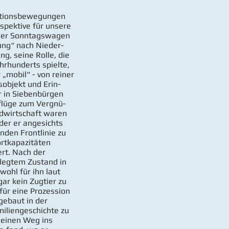
rationsbewegungen
rspektive für unsere
s der Sonntagswagen
ung“ nach Nieder-
g, seine Rolle, die
ahrhunderts spielte,
„mobil“ - von reiner
objekt und Erin-
 in Siebenbürgen
sflüge zum Vergnü-
andwirtschaft waren
er er angesichts
nden Frontlinie zu
ortkapazitäten
ert. Nach der
rlegtem Zustand in
ohl für ihn laut
gar kein Zugtier zu
für eine Prozession
ebaut in der
miliengeschichte zu
seinen Weg ins