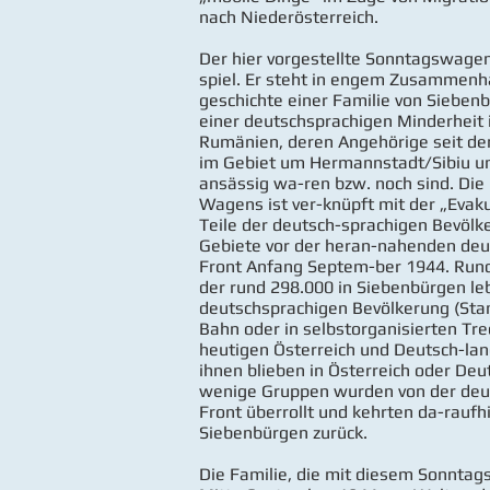
nach Niederösterreich.
Der hier vorgestellte Sonntagswagen 
spiel. Er steht in engem Zusammenha
geschichte einer Familie von Sieben
einer deutschsprachigen Minderheit
Rumänien, deren Angehörige seit de
im Gebiet um Hermannstadt/Sibiu u
ansässig wa-ren bzw. noch sind. Die
Wagens ist ver-knüpft mit der „Evak
Teile der deutsch-sprachigen Bevölk
Gebiete vor der heran-nahenden deu
Front Anfang Septem-ber 1944. Run
der rund 298.000 in Siebenbürgen l
deutschsprachigen Bevölkerung (Sta
Bahn oder in selbstorganisierten Tre
heutigen Österreich und Deutsch-lan
ihnen blieben in Österreich oder Deu
wenige Gruppen wurden von der deu
Front überrollt und kehrten da-raufh
Siebenbürgen zurück.
Die Familie, die mit diesem Sonntag