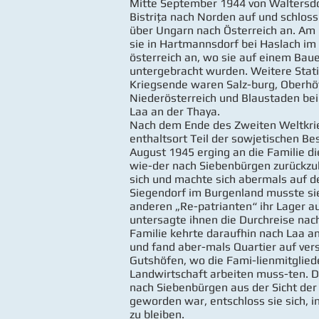
Mitte September 1944 von Waltersdor
Bistrița nach Norden auf und schloss
über Ungarn nach Österreich an. A
sie in Hartmannsdorf bei Haslach im 
österreich an, wo sie auf einem Bau
untergebracht wurden. Weitere Stat
Kriegsende waren Salz-burg, Oberhöf
Niederösterreich und Blaustaden be
Laa an der Thaya.
Nach dem Ende des Zweiten Weltkrie
enthaltsort Teil der sowjetischen B
August 1945 erging an die Familie d
wie-der nach Siebenbürgen zurückzuk
sich und machte sich abermals auf 
Siegendorf im Burgenland musste s
anderen „Re-patrianten“ ihr Lager a
untersagte ihnen die Durchreise nac
Familie kehrte daraufhin nach Laa a
und fand aber-mals Quartier auf ver
Gutshöfen, wo die Fami-lienmitgliede
Landwirtschaft arbeiten muss-ten. 
nach Siebenbürgen aus der Sicht der
geworden war, entschloss sie sich, i
zu bleiben.