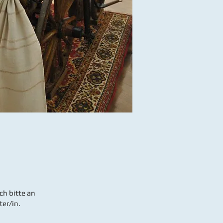
h bitte an
er/in.